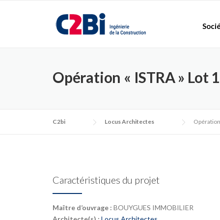
Skip
to
Soci
content
Opération « ISTRA » Lot 1
C2bi
Locus Architectes
Opération 
Caractéristiques du projet
Maître d’ouvrage :
BOUYGUES IMMOBILIER
Architecte(s) :
Locus Architectes