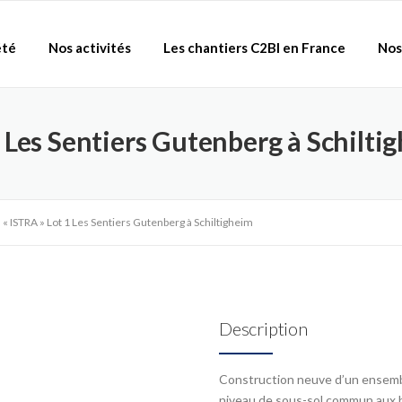
été
Nos activités
Les chantiers C2BI en France
Nos
 Les Sentiers Gutenberg à Schilti
« ISTRA » Lot 1 Les Sentiers Gutenberg à Schiltigheim
Description
Construction neuve d’un ensembl
niveau de sous-sol commun aux 