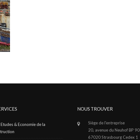
ERVICES
NOUS TROUVER
Siège de l'entreprise
: Etudes & Economie de la
20, avenue du Neuhof BP 9
truction
67020 Strasbourg Cedex 1