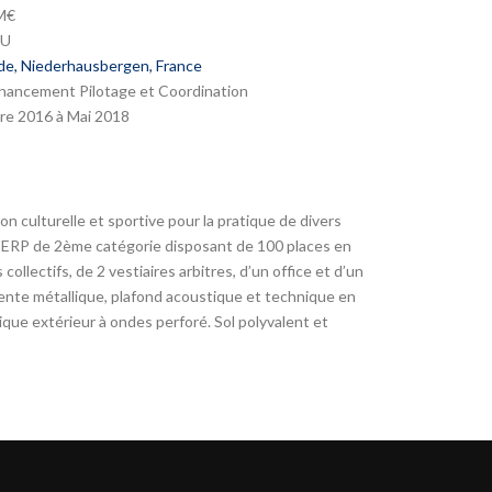
M€
SU
de, Niederhausbergen, France
ancement Pilotage et Coordination
e 2016 à Mai 2018
on culturelle et sportive pour la pratique de divers
 ERP de 2ème catégorie disposant de 100 places en
collectifs, de 2 vestiaires arbitres, d’un office et d’un
ente métallique, plafond acoustique et technique en
ique extérieur à ondes perforé. Sol polyvalent et