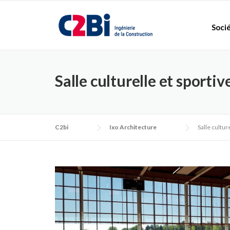
Skip
to
Soci
content
Salle culturelle et sport
C2bi
Ixo Architecture
Salle cultu