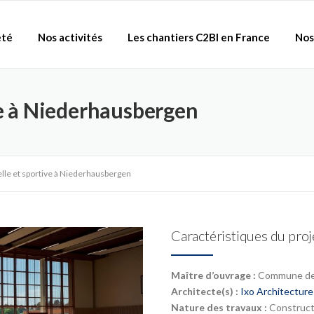
été
Nos activités
Les chantiers C2BI en France
Nos
ive à Niederhausbergen
relle et sportive à Niederhausbergen
Caractéristiques du proj
Maître d’ouvrage :
Commune de
Architecte(s) :
Ixo Architecture
Nature des travaux :
Construct