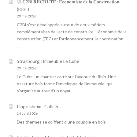
🚀 𝐂𝟐𝐁𝐢 𝐑𝐄𝐂𝐑𝐔𝐓𝐄 : 𝐄𝐜𝐨𝐧𝐨𝐦𝐢𝐬𝐭𝐞 𝐝𝐞 𝐥𝐚 𝐂𝐨𝐧𝐬𝐭𝐫𝐮𝐜𝐭𝐢𝐨𝐧
(𝐄𝐄𝐂)
29 mai 2026
C2Bi s’est développée autour de deux métiers
complémentaires de l’acte de construire : l’économie de la
construction (EEC) et l’ordonnancement, la coordination,
...
Strasbourg : Immeuble Le Cube
29 mai 2026
Le Cube, un chantier carré sur l’avenue du Rhin. Une
ossature bois forme l’enveloppe de l’immeuble, qui
s’organise autour d’un noyau ...
Lingolsheim : Calicéo
14 avril 2026
Des thermes se coiffent d’une coupole en bois