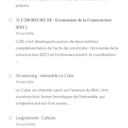
précise.
🚀 𝐂𝟐𝐁𝐢 𝐑𝐄𝐂𝐑𝐔𝐓𝐄 : 𝐄𝐜𝐨𝐧𝐨𝐦𝐢𝐬𝐭𝐞 𝐝𝐞 𝐥𝐚 𝐂𝐨𝐧𝐬𝐭𝐫𝐮𝐜𝐭𝐢𝐨𝐧
(𝐄𝐄𝐂)
29 mai 2026
C2Bi s’est développée autour de deux métiers
complémentaires de l’acte de construire : l’économie de la
construction (EEC) et l’ordonnancement, la coordination,
...
Strasbourg : Immeuble Le Cube
29 mai 2026
Le Cube, un chantier carré sur l’avenue du Rhin. Une
ossature bois forme l’enveloppe de l’immeuble, qui
s’organise autour d’un noyau ...
Lingolsheim : Calicéo
14 avril 2026