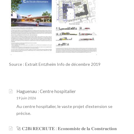
Source : Extrait Entzheim Info de décembre 2019
Haguenau : Centre hospitalier
19 juin 2026
Au centre hospitalier, le vaste projet d’extension se
précise.
🚀 𝐂𝟐𝐁𝐢 𝐑𝐄𝐂𝐑𝐔𝐓𝐄 : 𝐄𝐜𝐨𝐧𝐨𝐦𝐢𝐬𝐭𝐞 𝐝𝐞 𝐥𝐚 𝐂𝐨𝐧𝐬𝐭𝐫𝐮𝐜𝐭𝐢𝐨𝐧