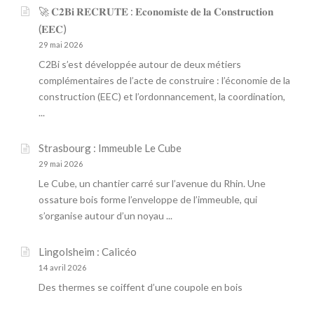
🚀 𝐂𝟐𝐁𝐢 𝐑𝐄𝐂𝐑𝐔𝐓𝐄 : 𝐄𝐜𝐨𝐧𝐨𝐦𝐢𝐬𝐭𝐞 𝐝𝐞 𝐥𝐚 𝐂𝐨𝐧𝐬𝐭𝐫𝐮𝐜𝐭𝐢𝐨𝐧
(𝐄𝐄𝐂)
29 mai 2026
C2Bi s’est développée autour de deux métiers
complémentaires de l’acte de construire : l’économie de la
construction (EEC) et l’ordonnancement, la coordination,
...
Strasbourg : Immeuble Le Cube
29 mai 2026
Le Cube, un chantier carré sur l’avenue du Rhin. Une
ossature bois forme l’enveloppe de l’immeuble, qui
s’organise autour d’un noyau ...
Lingolsheim : Calicéo
14 avril 2026
Des thermes se coiffent d’une coupole en bois