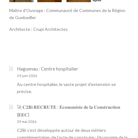
Maître d’Ouvrage : Communauté de Communes de la Région
de Guebwiller
Architecte : Crupi Architectes
Haguenau : Centre hospitalier
19 juin 2026
Au centre hospitalier, le vaste projet d’extension se
précise.
🚀 𝐂𝟐𝐁𝐢 𝐑𝐄𝐂𝐑𝐔𝐓𝐄 : 𝐄𝐜𝐨𝐧𝐨𝐦𝐢𝐬𝐭𝐞 𝐝𝐞 𝐥𝐚 𝐂𝐨𝐧𝐬𝐭𝐫𝐮𝐜𝐭𝐢𝐨𝐧
(𝐄𝐄𝐂)
29 mai 2026
C2Bi s’est développée autour de deux métiers
complémentaires de l’acte de construire : l’économie de la