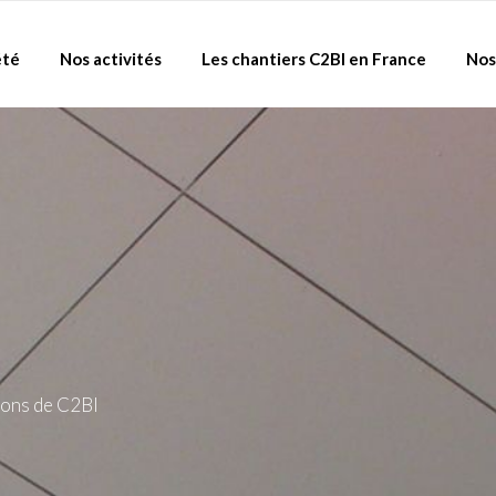
été
Nos activités
Les chantiers C2BI en France
Nos
ions de C2BI