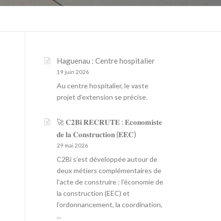
Haguenau : Centre hospitalier
19 juin 2026
Au centre hospitalier, le vaste
projet d’extension se précise.
🚀 𝐂𝟐𝐁𝐢 𝐑𝐄𝐂𝐑𝐔𝐓𝐄 : 𝐄𝐜𝐨𝐧𝐨𝐦𝐢𝐬𝐭𝐞
𝐝𝐞 𝐥𝐚 𝐂𝐨𝐧𝐬𝐭𝐫𝐮𝐜𝐭𝐢𝐨𝐧 (𝐄𝐄𝐂)
29 mai 2026
C2Bi s’est développée autour de
deux métiers complémentaires de
l’acte de construire : l’économie de
la construction (EEC) et
l’ordonnancement, la coordination,
...