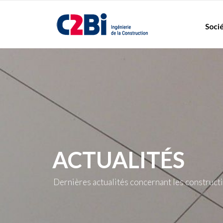
Skip
to
Soci
content
ACTUALITÉS
Dernières actualités concernant les construct