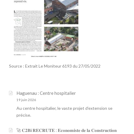
Source : Extrait Le Moniteur 6193 du 27/05/2022
Haguenau : Centre hospitalier
19 juin 2026
Au centre hospitalier, le vaste projet d’extension se
précise.
🚀 𝐂𝟐𝐁𝐢 𝐑𝐄𝐂𝐑𝐔𝐓𝐄 : 𝐄𝐜𝐨𝐧𝐨𝐦𝐢𝐬𝐭𝐞 𝐝𝐞 𝐥𝐚 𝐂𝐨𝐧𝐬𝐭𝐫𝐮𝐜𝐭𝐢𝐨𝐧