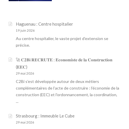
Haguenau : Centre hospitalier
19 juin 2026
Au centre hospitalier, le vaste projet d’extension se
précise.
🚀 𝐂𝟐𝐁𝐢 𝐑𝐄𝐂𝐑𝐔𝐓𝐄 : 𝐄𝐜𝐨𝐧𝐨𝐦𝐢𝐬𝐭𝐞 𝐝𝐞 𝐥𝐚 𝐂𝐨𝐧𝐬𝐭𝐫𝐮𝐜𝐭𝐢𝐨𝐧
(𝐄𝐄𝐂)
29 mai 2026
C2Bi s’est développée autour de deux métiers
complémentaires de l’acte de construire : l’économie de la
construction (EEC) et l’ordonnancement, la coordination,
...
Strasbourg : Immeuble Le Cube
29 mai 2026