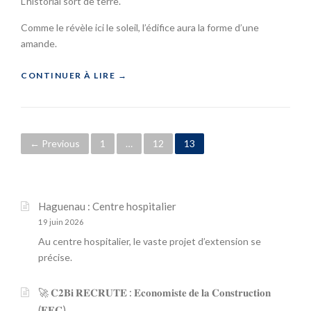
L’historial sort de terre.
C
U
O
Comme le révèle ici le soleil, l’édifice aura la forme d’une
N
L
É
amande.
E
C
E
R
«
CONTINUER À LIRE
→
L
I
É
N
W
M
C
A
E
O
T
N
M
P
← Previous
1
…
12
13
T
T
M
W
A
U
o
I
I
N
L
R
s
L
E
Haguenau : Centre hospitalier
»
E
A
t
19 juin 2026
R
R
Au centre hospitalier, le vaste projet d’extension se
:
I
s
H
précise.
S
I
T
n
S
I
🚀 𝐂𝟐𝐁𝐢 𝐑𝐄𝐂𝐑𝐔𝐓𝐄 : 𝐄𝐜𝐨𝐧𝐨𝐦𝐢𝐬𝐭𝐞 𝐝𝐞 𝐥𝐚 𝐂𝐨𝐧𝐬𝐭𝐫𝐮𝐜𝐭𝐢𝐨𝐧
T
D
a
(𝐄𝐄𝐂)
O