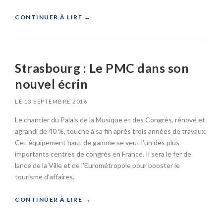
N
A
I
«
CONTINUER À LIRE
→
I
V
S
E
S
D
R
T
E
S
R
S
A
Strasbourg : Le PMC dans son
A
C
I
S
O
nouvel écrin
R
B
N
E
O
G
,
LE
13 SEPTEMBRE 2016
U
R
L
R
È
Le chantier du Palais de la Musique et des Congrès, rénové et
’
G
S
agrandi de 40 %, touche à sa fin après trois années de travaux.
H
:
D
E
Cet équipement haut de gamme se veut l’un des plus
P
E
U
importants centres de congrès en France. Il sera le fer de
A
S
R
lance de la Ville et de l’Eurométropole pour booster le
P
T
E
S
tourisme d’affaires.
R
D
–
A
E
P
S
«
CONTINUER À LIRE
→
S
C
B
C
P
O
S
O