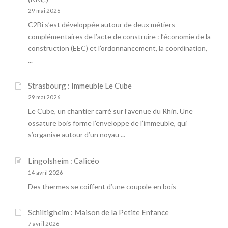
E
R
29 mai 2026
B
v
I
R
C2Bi s’est développée autour de deux métiers
A
I
i
complémentaires de l’acte de construire : l’économie de la
L
A
construction (EEC) et l’ordonnancement, la coordination,
D
g
N
...
U
D
H
a
A
»
Strasbourg : Immeuble Le Cube
R
t
29 mai 2026
T
Le Cube, un chantier carré sur l’avenue du Rhin. Une
M
i
A
ossature bois forme l’enveloppe de l’immeuble, qui
N
o
s’organise autour d’un noyau ...
N
S
n
Lingolsheim : Calicéo
W
14 avril 2026
I
L
Des thermes se coiffent d’une coupole en bois
L
E
Schiltigheim : Maison de la Petite Enfance
R
K
7 avril 2026