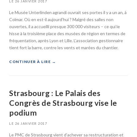
R
LE
26 JANVIER 2017
G
Le Musée Unterlinden agrandi ouvrait ses portes il y a un an, à
:
F
Colmar. Où en est-il aujourd’hui ? Malgré des salles non
A
ouvertes, il a accueilli presque 300 000 visiteurs – ce qui le
Ç
hisse à la troisième place des musées de région en termes de
A
fréquentation, après Lyon et Lille. L’association gestionnaire
D
tient fort la barre, contre les vents et marées du chantier.
E
D
E
«
CONTINUER À LIRE
→
L
’
C
H
O
E
L
Strasbourg : Le Palais des
A
M
R
A
Congrès de Strasbourg vise le
R
podium
»
:
M
U
LE
26 JANVIER 2017
S
Le PMC de Strasbourg vient d’achever sa restructuration et
É