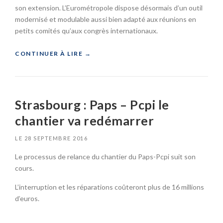
E
son extension. L’Eurométropole dispose désormais d’un outil
U
modernisé et modulable aussi bien adapté aux réunions en
N
petits comités qu’aux congrès internationaux.
T
E
«
CONTINUER À LIRE
→
R
L
S
I
T
N
R
D
Strasbourg : Paps – Pcpi le
A
E
S
N
chantier va redémarrer
B
:
O
P
LE
28 SEPTEMBRE 2016
U
R
R
E
Le processus de relance du chantier du Paps-Pcpi suit son
G
M
cours.
:
I
L
E
L’interruption et les réparations coûteront plus de 16 millions
E
R
d’euros.
P
A
A
N
L