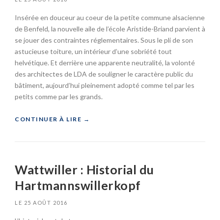
N
U
O
R
Insérée en douceur au coeur de la petite commune alsacienne
»
U
G
de Benfeld, la nouvelle aile de l’école Aristide-Briand parvient à
V
:
se jouer des contraintes réglementaires. Sous le pli de son
E
L
astucieuse toiture, un intérieur d’une sobriété tout
L
’
É
helvétique. Et derrière une apparente neutralité, la volonté
I
C
N
des architectes de LDA de souligner le caractère public du
R
E
bâtiment, aujourd’hui pleinement adopté comme tel par les
I
T
petits comme par les grands.
N
E
T
«
CONTINUER À LIRE
→
»
L
E
B
C
E
N
N
F
Wattwiller : Historial du
F
P
E
T
Hartmannswillerkopf
L
D
D
A
LE
25 AOÛT 2016
:
N
E
S