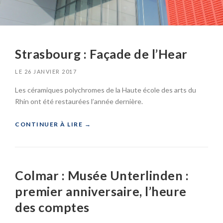
Strasbourg : Façade de l’Hear
LE
26 JANVIER 2017
Les céramiques polychromes de la Haute école des arts du
Rhin ont été restaurées l’année dernière.
«
CONTINUER À LIRE
→
S
T
R
Colmar : Musée Unterlinden :
A
S
premier anniversaire, l’heure
B
des comptes
O
U