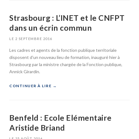
I
U
T
M
L
R
R
P
E
Strasbourg : L’INET et le CNFPT
G
A
T
C
V
S
E
dans un écrin commun
H
I
B
S
A
S
O
LE
2 SEPTEMBRE 2016
N
E
U
»
T
L
R
Les cadres et agents de la fonction publique territoriale
I
E
G
disposent d’un nouveau lieu de formation, inauguré hier à
E
P
:
R
Strasbourg par la ministre chargée de la Fonction publique,
O
L
V
Annick Girardin.
D
E
A
I
P
R
U
M
«
CONTINUER À LIRE
→
E
M
C
D
D
S
É
»
A
T
M
N
R
A
Benfeld : Ecole Elémentaire
S
A
R
S
S
Aristide Briand
R
O
B
E
N
O
R
LE
25 AOÛT 2016