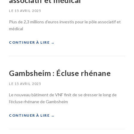
associatif et médical
B
S
O
LE
15 AVRIL 2025
E
U
R
Plus de 2,3 millions d’euros investis pour le pôle associatif et
»
G
médical
:
S
«
CONTINUER À LIRE
→
T
A
W
D
I
E
N
D
Gambsheim : Écluse rhénane
G
E
E
L
LE
15 AVRIL 2025
N
A
-
M
Le nouveau bâtiment de VNF finit de se dresser le long de
S
E
l’écluse rhénane de Gambsheim
U
I
R
N
-
A
«
CONTINUER À LIRE
→
M
U
O
G
D
»
A