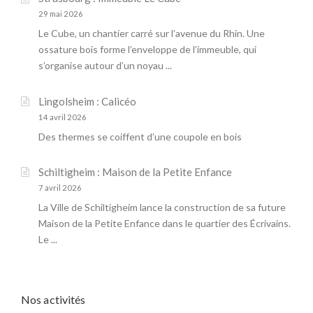
I
»
t
29 mai 2026
C
A
Le Cube, un chantier carré sur l’avenue du Rhin. Une
i
L
ossature bois forme l’enveloppe de l’immeuble, qui
o
s’organise autour d’un noyau ...
»
n
Lingolsheim : Calicéo
14 avril 2026
Des thermes se coiffent d’une coupole en bois
Schiltigheim : Maison de la Petite Enfance
7 avril 2026
La Ville de Schiltigheim lance la construction de sa future
Maison de la Petite Enfance dans le quartier des Écrivains.
Le ...
Nos activités