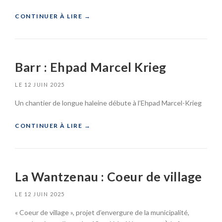
«
CONTINUER À LIRE
→
S
T
R
Barr : Ehpad Marcel Krieg
A
S
LE
12 JUIN 2025
B
O
Un chantier de longue haleine débute à l’Ehpad Marcel-Krieg
U
R
G
«
CONTINUER À LIRE
→
:
C
B
E
A
N
R
La Wantzenau : Coeur de village
T
R
R
:
E
LE
12 JUIN 2025
E
S
H
« Coeur de village », projet d’envergure de la municipalité,
P
P