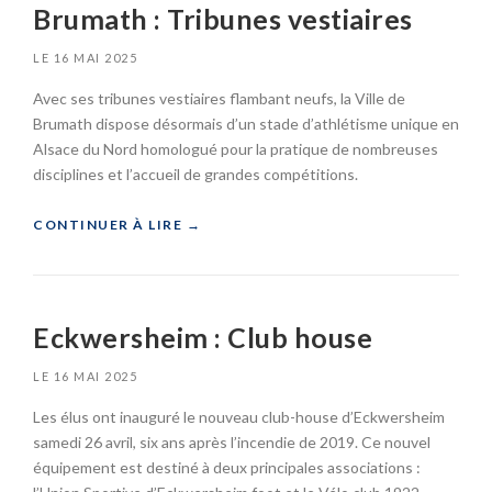
Brumath : Tribunes vestiaires
U
C
R
H
D
LE
16 MAI 2025
H
E
E
Avec ses tribunes vestiaires flambant neufs, la Ville de
V
I
I
Brumath dispose désormais d’un stade d’athlétisme unique en
M
L
:
Alsace du Nord homologué pour la pratique de nombreuses
L
G
disciplines et l’accueil de grandes compétitions.
A
Y
G
M
«
CONTINUER À LIRE
→
E
N
A
B
»
S
R
E
U
D
Eckwersheim : Club house
M
U
A
R
LE
16 MAI 2025
T
I
H
E
Les élus ont inauguré le nouveau club-house d’Eckwersheim
:
D
samedi 26 avril, six ans après l’incendie de 2019. Ce nouvel
T
R
équipement est destiné à deux principales associations :
»
I