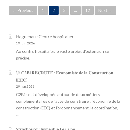
E
M
P
R
← Previous
1
2
3
…
12
Next →
B
:
S
o
P
H
Ô
E
s
L
I
Haguenau : Centre hospitalier
E
M
t
19 juin 2026
A
:
S
Au centre hospitalier, le vaste projet d’extension se
É
s
S
C
précise.
O
L
n
C
U
🚀 𝐂𝟐𝐁𝐢 𝐑𝐄𝐂𝐑𝐔𝐓𝐄 : 𝐄𝐜𝐨𝐧𝐨𝐦𝐢𝐬𝐭𝐞 𝐝𝐞 𝐥𝐚 𝐂𝐨𝐧𝐬𝐭𝐫𝐮𝐜𝐭𝐢𝐨𝐧
I
S
a
A
(𝐄𝐄𝐂)
E
T
R
29 mai 2026
v
I
H
C2Bi s’est développée autour de deux métiers
F
É
i
complémentaires de l’acte de construire : l’économie de la
E
N
construction (EEC) et l’ordonnancement, la coordination,
T
A
g
M
...
N
É
E
a
D
Strasbourg : Immeuble Le Cube