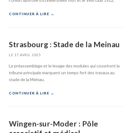
l’Union Sportive d’Eckwersheim foot et le Vélo club 1922.
B
U
«
CONTINUER À LIRE
→
N
E
E
S
C
V
K
E
Strasbourg : Stade de la Meinau
W
S
E
T
LE
17 AVRIL 2025
R
I
S
A
Le préassemblage et le levage des modules qui couvriront la
H
I
tribune principale marquent un temps fort des travaux au
E
R
I
stade de la Meinau.
E
M
S
:
«
CONTINUER À LIRE
→
C
»
L
S
U
T
B
R
H
Wingen-sur-Moder : Pôle
A
O
S
U