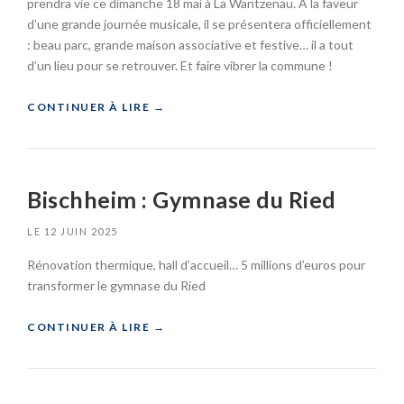
prendra vie ce dimanche 18 mai à La Wantzenau. À la faveur
O
A
R
D
d’une grande journée musicale, il se présentera officiellement
T
M
: beau parc, grande maison associative et festive… il a tout
I
A
d’un lieu pour se retrouver. Et faire vibrer la commune !
F
R
U
C
«
CONTINUER À LIRE
→
N
E
I
L
L
V
K
A
E
R
W
R
I
Bischheim : Gymnase du Ried
A
S
E
N
I
G
LE
12 JUIN 2025
T
T
Z
A
»
Rénovation thermique, hall d’accueil… 5 millions d’euros pour
E
I
transformer le gymnase du Ried
N
R
A
E
U
«
CONTINUER À LIRE
→
:
»
C
B
O
I
E
S