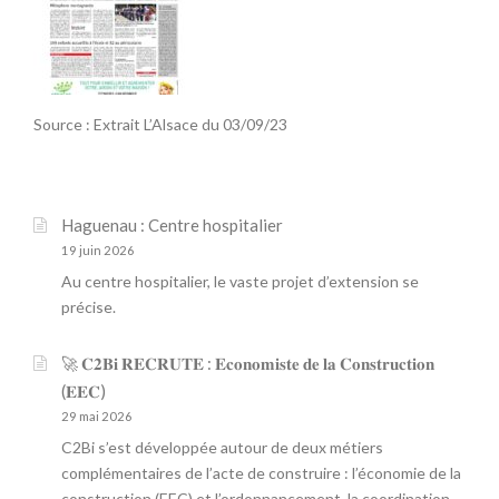
Source : Extrait L’Alsace du 03/09/23
Haguenau : Centre hospitalier
19 juin 2026
Au centre hospitalier, le vaste projet d’extension se
précise.
🚀 𝐂𝟐𝐁𝐢 𝐑𝐄𝐂𝐑𝐔𝐓𝐄 : 𝐄𝐜𝐨𝐧𝐨𝐦𝐢𝐬𝐭𝐞 𝐝𝐞 𝐥𝐚 𝐂𝐨𝐧𝐬𝐭𝐫𝐮𝐜𝐭𝐢𝐨𝐧
(𝐄𝐄𝐂)
29 mai 2026
C2Bi s’est développée autour de deux métiers
complémentaires de l’acte de construire : l’économie de la
construction (EEC) et l’ordonnancement, la coordination,